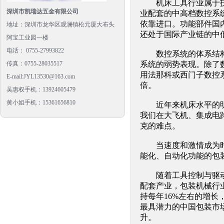
机床工具行业属于技术
深圳市凯瑞达五金有限公司
业配套的中高档数控系
依靠进口。功能部件国
地址：深圳市龙华区观澜镇松元厦大布头
还处于国际产业链的中
阿宝工业园一楼
电话： 0755-27993822
数控系统的体系结构、
传真：0755-28035517
系统的弱势表现。除了
用法那科或西门子数控
E-mail:JYL13530@163.com
倍。
吴惠权手机：13924605479
黄小姐手机：15361656810
近年来机床水平的明显
我们在大飞机、集成电
克的难点。
当速度和激情成为时代
能化、自动化功能的包
随着工具控制与驱动技
配套产业，包装机械行
持每年16%左右的增
最具潜力的中国包装市
升。