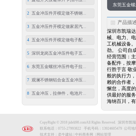
东莞五金螺丝
2
五金冲压件开模定做不锈钢...
产品描
3
五金冲压件开模定做家居汽...
深圳市凯瑞达
械、电力、电
4
五金冲压件开模定做电子配...
工机械设备。
劲。 公司自
5
深圳龙岗五金冲压件电子五...
经营范围：主
备配件，按摩
6
东莞五金螺丝冲压件电子拉...
行胜于言 敬
般的执行力，
7
观澜不锈钢铝合金五金冲压...
赖的合作者，
懈怠，高度的
8
五金冲压，拉伸件，电池片...
供最好的服务
海纳百川，有
CopyRight © 2018 jideli98.comAll Rights Reserv
联系电话：0755-27993822 手机号码：139246054
技术支持：
牵牛建站
|
中科商务网
|
网站管理