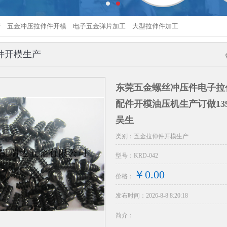
产
五金冲压拉伸件开模
电子五金弹片加工
大型拉伸件加工
件开模生产
东莞五金螺丝冲压件电子拉
配件开模油压机生产订做13924
吴生
类别：五金拉伸件开模生产
型号：KRD-042
￥0.00
价格：
发布时间：2026-8-8 8:20:18
旋钮开关按键弹片卡
简介：