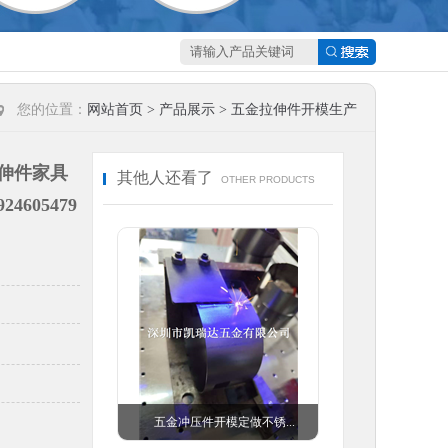
您的位置：
网站首页
>
产品展示
>
五金拉伸件开模生产
伸件家具
其他人还看了
OTHER PRODUCTS
605479
扣冲...
五金冲压件开模定做不锈...
五金冲压件