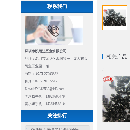
联系我们
深圳市凯瑞达五金有限公司
相关产品
地址：深圳市龙华区观澜镇松元厦大布头
阿宝工业园一楼
电话： 0755-27993822
传真：0755-28035517
E-mail:JYL13530@163.com
吴惠权手机：13924605479
黄小姐手机：15361656810
关注排行
1
旋钮开关按键弹片卡扣冲压...