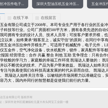
冲压件电子...
深圳大型油压机五金冲压...
五金冲压件
述
在线下单
在线留言
五金有限公司成立于2008年。本司专业生产用于各行业的五金
子科技等行业。公司厂房面积500平方米，拥有各类先进的自
我司拥有专业的设计人员、技术人员等；可按客户要求开模，也
成立以来，始终秉承“顾客至上，诚实守信”的原则，在同行中享
营五金冲压拉伸件开模生产，可适用于机械配件，电子元件，L
仪五金件，空气净化设备，饮水机配件，锁件，家具配件等等都
业报国 经营理念：合作 共赢 整合 利他 互助 竞争理念：只有
学校般的学习力，家庭般的幸福工作环境 凯瑞达人要做的： 
并以不断优化的技术、产品为客户带来效益。 凯瑞达人始终关
专注与执着使我们在科技高速发展的时代从容而自信。 凯瑞达
。 凯瑞达人始终关注市场，以敏锐的市场洞察力以准确定位，
容乃大，国内外同行的智慧都是促使我们前行的力量。
ed. 深圳市凯瑞达五金有限公司 版权所有
79 公司地址：深圳市龙华区观澜镇松元厦大布头阿宝工业园一楼